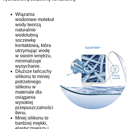
Wiązania
wodorowe molekuł
wody tworzą
naturalnie
wodolubną
soczewkę
kontaktową, która
utrzymując wodę
w swoim wnętrzu,
minimalizuje
wysychanie.
Dłuższe łańcuchy
silikonu to miniej
potrzebnego
silikonu w
materiale dla
osiągania
wysokiej
przepuszczalności
tlenu.
Mniej silikonu to
bardziej miękki,
elastyczniejszy i