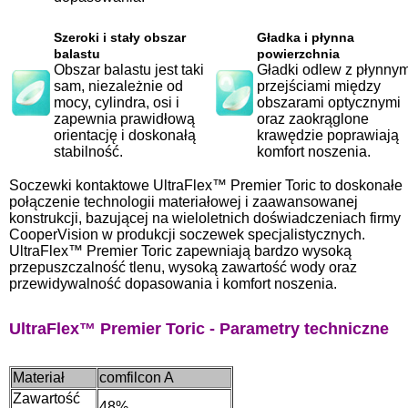
Szeroki i stały obszar
Gładka i płynna
balastu
powierzchnia
Obszar balastu jest taki
Gładki odlew z płynnym
sam, niezależnie od
przejściami między
mocy, cylindra, osi i
obszarami optycznymi
zapewnia prawidłową
oraz zaokrąglone
orientację i doskonałą
krawędzie poprawiają
stabilność.
komfort noszenia.
Soczewki kontaktowe UltraFlex™ Premier Toric to doskonałe
połączenie technologii materiałowej i zaawansowanej
konstrukcji, bazującej na wieloletnich doświadczeniach firmy
CooperVision w produkcji soczewek specjalistycznych.
UltraFlex™ Premier Toric zapewniają bardzo wysoką
przepuszczalność tlenu, wysoką zawartość wody oraz
przewidywalność dopasowania i komfort noszenia.
UltraFlex™
Premier Toric - Parametry techniczne
Materiał
comfilcon A
Zawartość
48%