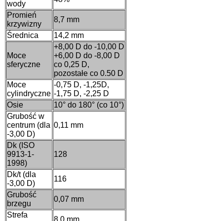
wody
Promień
8,7 mm
krzywizny
Średnica
14,2 mm
+8,00 D do -10,00 D
Moce
+6,00 D do -8,00 D
sferyczne
co 0,25 D,
pozostałe co 0.50 D
Moce
-0,75 D, -1,25D,
cylindryczne
-1,75 D, -2,25 D
Osie
10° do 180° (co 10°)
Grubość w
centrum (dla
0,11 mm
-3,00 D)
Dk (ISO
9913-1-
128
1998)
Dk/t (dla
116
-3,00 D)
Grubość
0,07 mm
brzegu
Strefa
8,0 mm