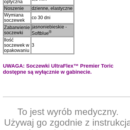
optyczna
Noszenie
dzienne, elastyczne
Wymiana
co 30 dni
soczewek
jasnoniebieskie -
Zabarwienie
®
soczewki
Softblue
Ilość
soczewek w
3
opakowaniu
UWAGA: Soczewki UltraFlex™ Premier Toric
dostępne są wyłącznie w gabinecie.
To jest wyrób medyczny.
Używaj go zgodnie z instrukcj