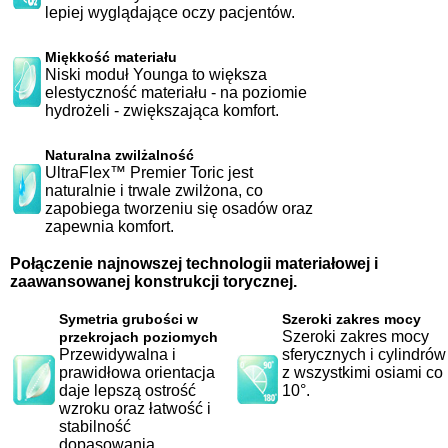
lepiej wyglądające oczy pacjentów.
Miękkość materiału
Niski moduł Younga to większa
elestyczność materiału - na poziomie
hydrożeli - zwiększająca komfort.
Naturalna zwilżalność
UltraFlex™ Premier Toric jest
naturalnie i trwale zwilżona, co
zapobiega tworzeniu się osadów oraz
zapewnia komfort.
Połączenie najnowszej technologii materiałowej i
zaawansowanej konstrukcji torycznej.
Symetria grubości w
Szeroki zakres mocy
Szeroki zakres mocy
przekrojach poziomych
Przewidywalna i
sferycznych i cylindrów
prawidłowa orientacja
z wszystkimi osiami co
daje lepszą ostrość
10°.
wzroku oraz łatwość i
stabilność
dopasowania.