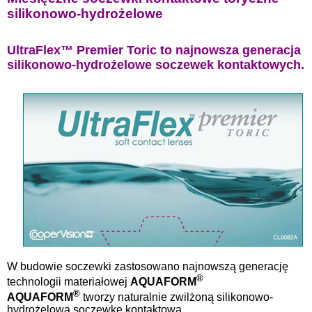
silikonowo-hydrożelowe
UltraFlex™ Premier Toric to najnowsza generacja
silikonowo-hydrożelowe soczewek kontaktowych.
W budowie soczewki zastosowano najnowszą generację
®
technologii materiałowej
AQUAFORM
®
AQUAFORM
tworzy naturalnie zwilżoną silikonowo-
hydrożelową soczewkę kontaktową