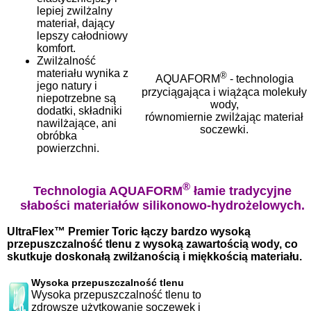
lepiej zwilżalny
materiał, dający
lepszy całodniowy
komfort.
Zwilżalność
materiału wynika z
®
AQUAFORM
- technologia
jego natury i
przyciągająca i wiążąca molekuły
niepotrzebne są
wody,
dodatki, składniki
równomiernie zwilżając materiał
nawilżające, ani
soczewki.
obróbka
powierzchni.
®
Technologia AQUAFORM
łamie tradycyjne
słabości materiałów silikonowo-hydrożelowych.
UltraFlex™ Premier Toric łączy bardzo wysoką
przepuszczalność tlenu z wysoką zawartością wody, co
skutkuje doskonałą zwilżanością i miękkością materiału.
Wysoka przepuszczalność tlenu
Wysoka przepuszczalność tlenu to
zdrowsze użytkowanie soczewek i