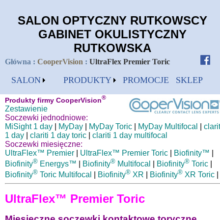
SALON OPTYCZNY RUTKOWSCY
GABINET OKULISTYCZNY
RUTKOWSKA
Główna
:
CooperVision
:
UltraFlex Premier Toric
SALON
PRODUKTY
PROMOCJE
SKLEP
®
Produkty firmy CooperVision
Zestawienie
Soczewki jednodniowe:
MiSight 1 day
|
MyDay
|
MyDay Toric
|
MyDay Multifocal
|
clari
1 day
|
clariti 1 day toric
|
clariti 1 day multifocal
Soczewki miesięczne:
UltraFlex™ Premier
|
UltraFlex™ Premier Toric
|
Biofinity™
|
®
®
®
Biofinity
Energys™
|
Biofinity
Multifocal
|
Biofinity
Toric
|
®
®
®
Biofinity
Toric Multifocal
|
Biofinity
XR
|
Biofinity
XR Toric
|
UltraFlex™ Premier Toric
Miesięczne soczewki kontaktowe toryczne