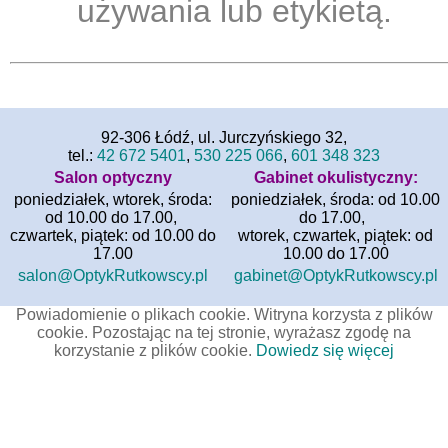
używania lub etykietą.
92-306 Łódź, ul. Jurczyńskiego 32,
tel.:
42 672 5401
,
530 225 066
,
601 348 323
Salon optyczny
Gabinet okulistyczny:
poniedziałek, wtorek, środa:
poniedziałek, środa: od 10.00
od 10.00 do 17.00,
do 17.00,
czwartek, piątek: od 10.00 do
wtorek, czwartek, piątek: od
17.00
10.00 do 17.00
salon@OptykRutkowscy.pl
gabinet@OptykRutkowscy.pl
Powiadomienie o plikach cookie. Witryna korzysta z plików
cookie. Pozostając na tej stronie, wyrażasz zgodę na
korzystanie z plików cookie.
Dowiedz się więcej