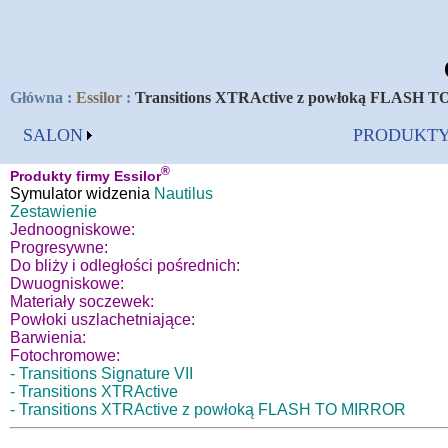
Główna
:
Essilor
:
Transitions XTRActive z powłoką FLASH
SALON
PRODUKT
®
Produkty firmy Essilor
Symulator widzenia
Nautilus
Zestawienie
Jednoogniskowe:
Progresywne:
Do bliży i odległości pośrednich:
Dwuogniskowe:
Materiały soczewek:
Powłoki uszlachetniające:
Barwienia:
Fotochromowe:
- Transitions Signature VII
- Transitions XTRActive
- Transitions XTRActive z powłoką FLASH TO MIRROR