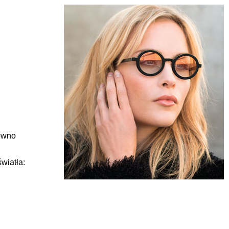
równo
wiatła: