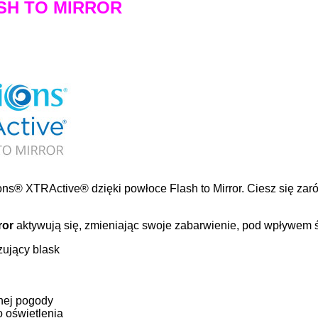
LASH TO MIRROR
ons® XTRActive® dzięki powłoce Flash to Mirror. Ciesz się za
ror
aktywują się, zmieniając swoje zabarwienie, pod wpływem ś
zujący blask
nej pogody
 oświetlenia